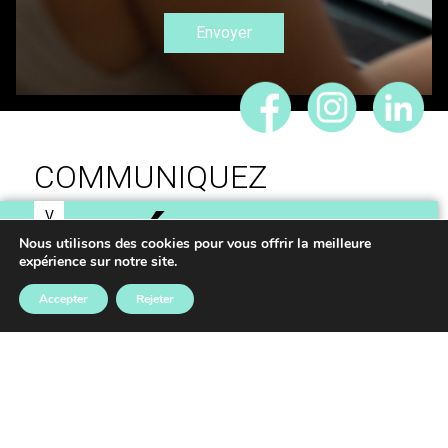
COMMUNIQUEZ
V
IDÉES,
O
Nous utilisons des cookies pour vous offrir la meilleure
S
expérience sur notre site.
RÉALISONS VOS
Accepter
Rejeter
PROJETS
Mentions légales
–
Données personnelles