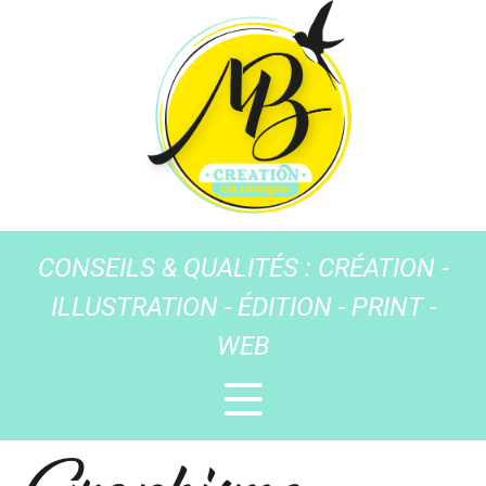
CONSEILS & QUALITÉS : CRÉATION -
ILLUSTRATION - ÉDITION - PRINT -
WEB