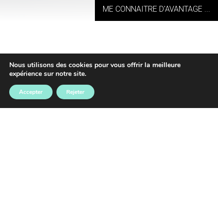
ME CONNAITRE D'AVANTAGE ...
Demande de données
Nous utilisons des cookies pour vous offrir la meilleure
expérience sur notre site.
personnelles
Accepter
Rejeter
Consulter mes données
Modifier mes données
Supprimer mes données
M'opposer à l'utilisation de mes données