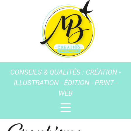
CONSEILS & QUALITÉS : CRÉATION -
ILLUSTRATION - ÉDITION - PRINT -
WEB