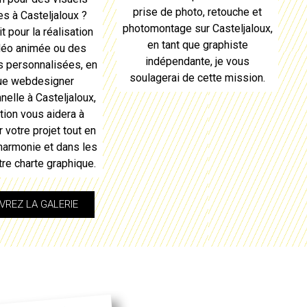
prise de photo, retouche et
es à
Casteljaloux
?
photomontage sur
Casteljaloux
,
t pour la réalisation
en tant que graphiste
déo animée ou des
indépendante, je vous
ns personnalisées, en
soulagerai de cette mission.
que
webdesigner
nelle à Casteljaloux
,
ion vous aidera à
 votre projet tout en
 harmonie et dans les
tre charte graphique.
REZ LA GALERIE