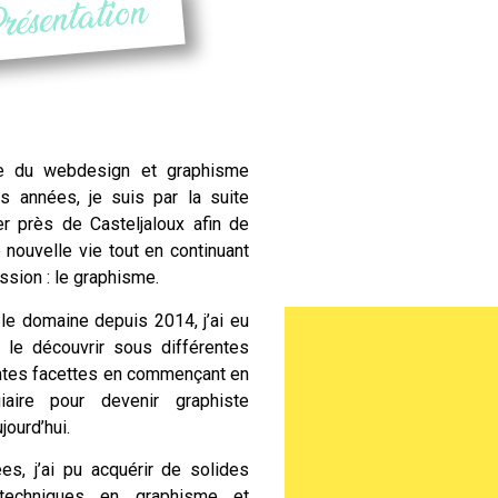
résentation
de du
webdesign
et graphisme
s années, je suis par la suite
ler près de
Casteljaloux
afin de
ouvelle vie tout en continuant
ssion : le graphisme.
e domaine depuis 2014, j’ai eu
e le découvrir sous différentes
ntes facettes en commençant en
iaire pour devenir graphiste
ourd’hui.
es, j’ai pu acquérir de solides
techniques en graphisme et