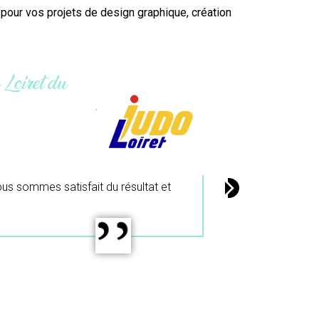
r pour vos projets de
design
graphique, création
ier du colibri.
de
il.