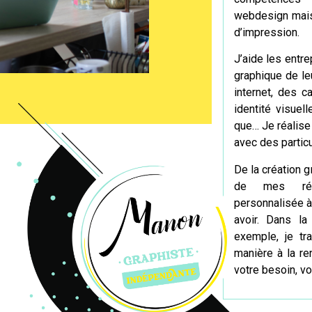
webdesign
mais
d’impression.
J’aide les entre
graphique de leu
internet, des c
identité visuel
que… Je réalise
avec des particu
De la création g
de mes réal
personnalisée à
avoir. Dans la 
exemple, je tr
manière à la re
votre besoin, vot