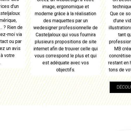
ices d’un
image, ergonomique et
techniqu
steljaloux
moderne grâce à la réalisation
Que ce soi
umérique,
des maquettes par un
d’une vi
… ? Rien de
wedesigner professionnelle de
illustratio
tez-moi via
Casteljaloux
qui vous fournira
tant 
tact ou par
plusieurs propositions de site
profession
ez un avis
internet afin de trouver celle qui
MB créat
 à votre
vous correspond le plus et qui
concrétiser
.
est adéquate avec vos
restant en
objectifs.
tons de vo
DÉCOUV