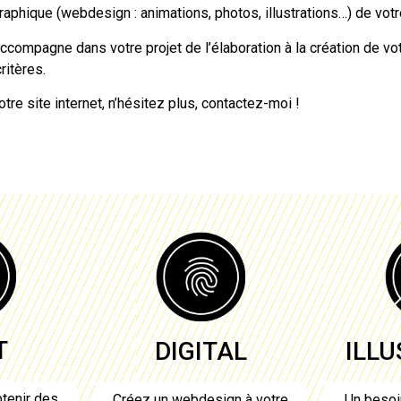
raphique (webdesign : animations, photos, illustrations…) de votre
compagne dans votre projet de l’élaboration à la création de vot
ritères.
tre site internet, n’hésitez plus, contactez-moi !
T
DIGITAL
ILL
tenir des
Créez un webdesign à votre
Un besoi