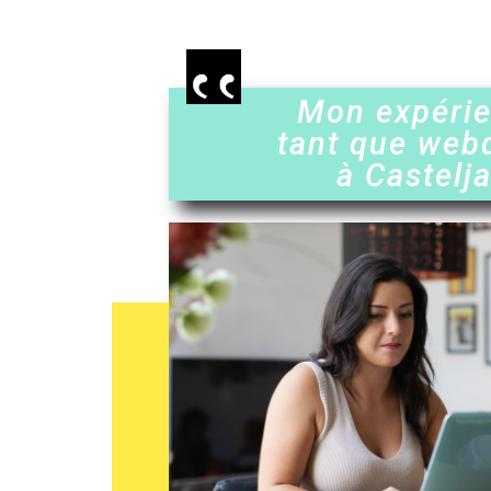
Mon expéri
tant que web
à Castelj