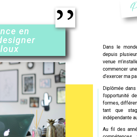
P
ence en
designer
aloux
Dans le mon
depuis plusieur
venue m’instal
commencer une n
d’exercer ma pa
Diplômée dans l
l’opportunité d
formes, différe
tant que stag
indépendante auj
Au fil des anné
compétences 