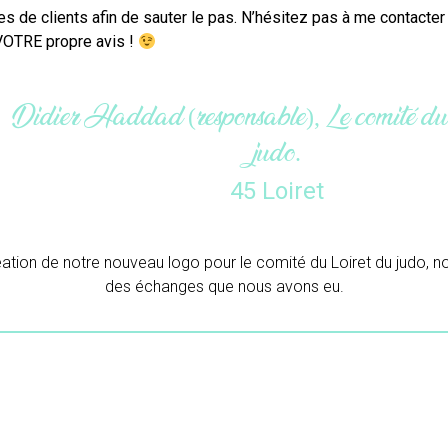
es de clients afin de sauter le pas. N’hésitez pas à me contacte
VOTRE propre avis !
Maëlle (gérante), L’atel
33 Giron
Merci beaucoup pour ton trava