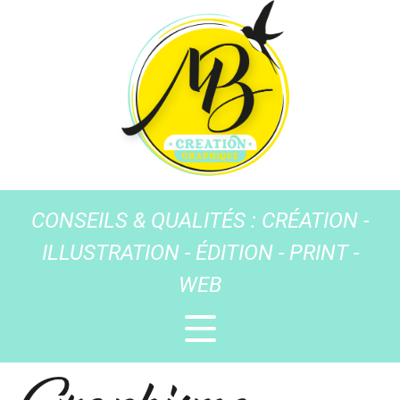
CONSEILS & QUALITÉS : CRÉATION -
ILLUSTRATION - ÉDITION - PRINT -
WEB