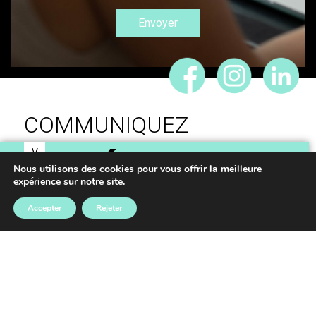
COMMUNIQUEZ
V
IDÉES,
O
Nous utilisons des cookies pour vous offrir la meilleure
expérience sur notre site.
S
RÉALISONS VOS
Accepter
Rejeter
PROJETS
Mentions légales
–
Données personnelles