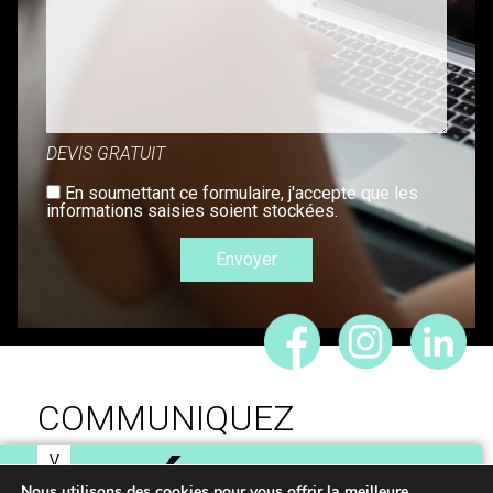
DEVIS GRATUIT
En soumettant ce formulaire, j'accepte que les
informations saisies soient stockées.
COMMUNIQUEZ
V
O
Nous utilisons des cookies pour vous offrir la meilleure