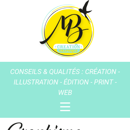
CONSEILS & QUALITÉS : CRÉATION -
ILLUSTRATION - ÉDITION - PRINT -
WEB