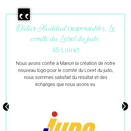
 Le
Maëlle (gérante), L’atelier du
colibri.
33 Gironde
otre
Merci beaucoup pour ton travail.
do,