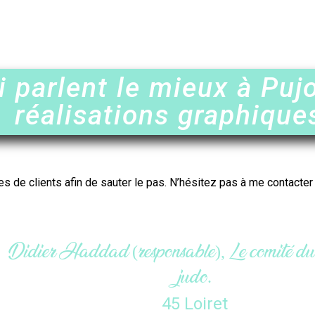
i parlent le mieux à Puj
réalisations graphique
es de clients afin de sauter le pas. N’hésitez pas à me contacte
Maëlle (gérante), L’atelier du col
33 Gironde