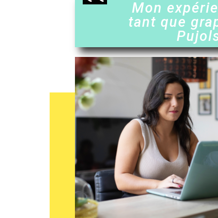
Mon expéri
tant que gra
Pujol