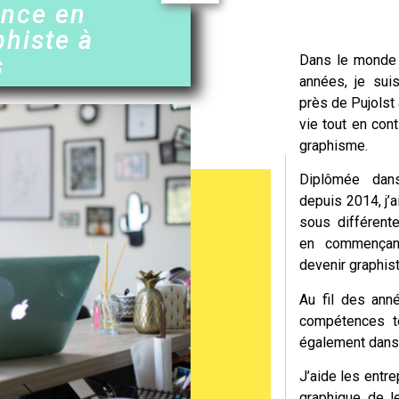
ence en
phiste à
s
Dans le monde 
années, je suis
près de
Pujolst
vie tout en cont
graphisme.
Diplômée dan
depuis 2014, j’a
sous différente
en commençant
devenir
graphis
Au fil des anné
compétences t
également dans
J’aide les entre
graphique de l