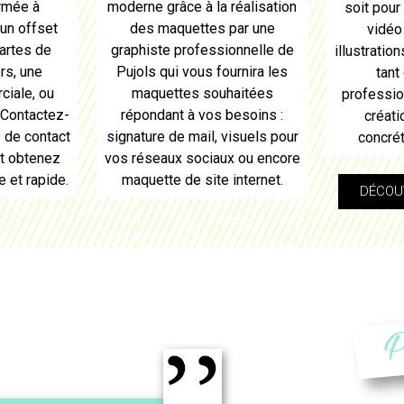
irmée à
moderne grâce à la réalisation
soit pour 
un offset
des maquettes par
une
vidéo
artes de
graphiste professionnelle de
illustratio
ers, une
Pujols
qui vous fournira les
tant
ciale, ou
maquettes souhaitées
professio
 Contactez-
répondant à vos besoins :
créati
e de contact
signature de mail, visuels pour
concrét
et obtenez
vos réseaux sociaux ou encore
 et rapide.
maquette de site internet.
DÉCOUV
P