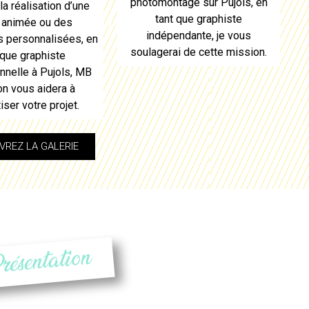
photomontage sur
Pujols
, en
la réalisation d’une
tant que
graphiste
 animée ou des
indépendante, je vous
ns personnalisées, en
soulagerai de cette mission.
 que
graphiste
nnelle à Pujols
, MB
on vous aidera à
iser votre projet.
REZ LA GALERIE
résentation