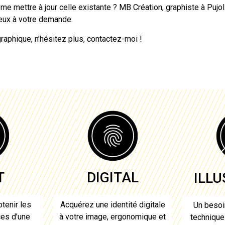
ême mettre à jour celle existante ? MB Création,
graphiste à Pujo
mieux à votre demande.
graphique, n’hésitez plus, contactez-moi !
T
DIGITAL
ILL
tenir les
Acquérez une identité digitale
Un besoi
ces d’
une
à votre image, ergonomique et
techniqu