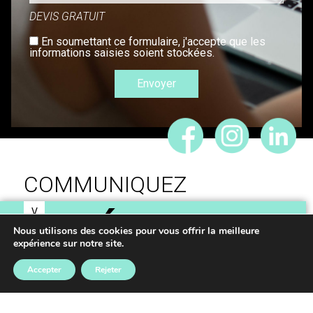
DEVIS GRATUIT
En soumettant ce formulaire, j'accepte que les
informations saisies soient stockées.
COMMUNIQUEZ
V
IDÉES,
O
Nous utilisons des cookies pour vous offrir la meilleure
S
expérience sur notre site.
RÉALISONS VOS
Accepter
Rejeter
PROJETS