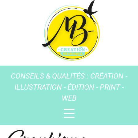
CONSEILS & QUALITÉS : CRÉATION -
ILLUSTRATION - ÉDITION - PRINT -
WEB