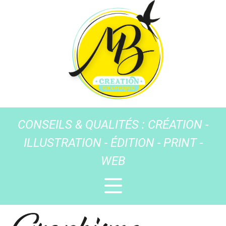
CONSEILS & QUALITÉS : CRÉATION -
ILLUSTRATION - ÉDITION - PRINT -
WEB