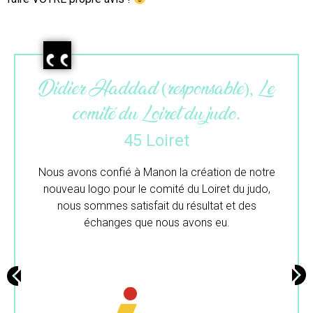
Maëlle (gérante), L’atelier du
colibri.
33 Gironde
Merci beaucoup pour ton travail.