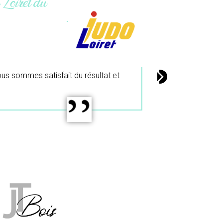
ier du colibri.
de
il.