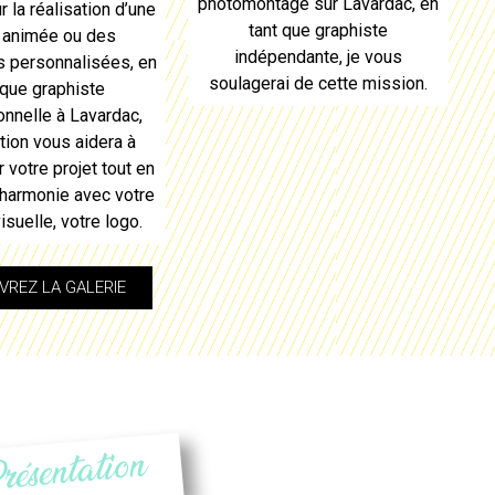
photomontage sur
Lavardac
, en
r la réalisation d’une
tant que graphiste
 animée ou des
indépendante, je vous
ns personnalisées, en
soulagerai de cette mission.
 que graphiste
onnelle à
Lavardac
,
ion vous aidera à
 votre projet tout en
 harmonie avec votre
visuelle, votre
logo
.
REZ LA GALERIE
résentation