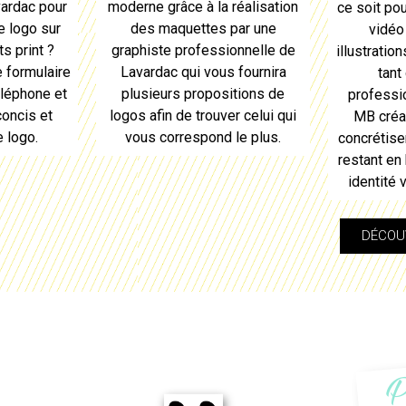
ardac
pour
moderne grâce à la réalisation
ce soit pou
re
logo
sur
des maquettes par une
vidéo
s print ?
graphiste professionnelle de
illustratio
 formulaire
Lavardac
qui vous fournira
tant
éléphone et
plusieurs propositions de
professi
concis et
logos
afin de trouver celui qui
MB créat
re
logo
.
vous correspond le plus.
concrétiser
restant en
identité 
DÉCOUV
P