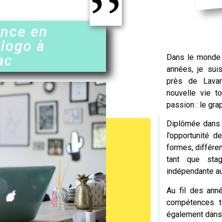
ence en
 logo à
ac
Dans le monde 
années, je suis
près de
Lava
nouvelle vie t
passion : le gra
Diplômée dans l
l’opportunité d
formes, différe
tant que stag
indépendante auj
Au fil des anné
compétences t
également dans