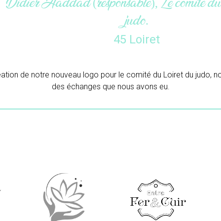
Maëlle (gérante), L’atel
33 Giron
Merci beaucoup pour ton trava