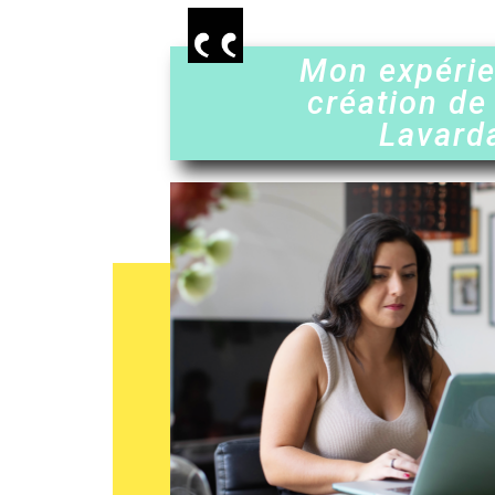
Mon expéri
création de
Lavard