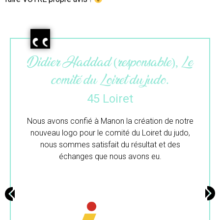
Maëlle (gérante), L’atelier du
colibri.
33 Gironde
Merci beaucoup pour ton travail.