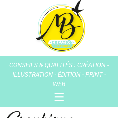
CONSEILS & QUALITÉS : CRÉATION -
ILLUSTRATION - ÉDITION - PRINT -
WEB