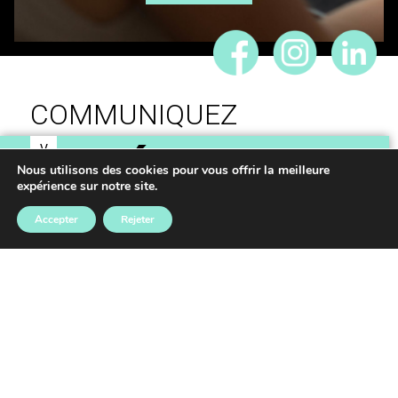
COMMUNIQUEZ
V
IDÉES,
O
Nous utilisons des cookies pour vous offrir la meilleure
expérience sur notre site.
S
RÉALISONS VOS
Accepter
Rejeter
PROJETS
Mentions légales
–
Données personnelles
mb-creationgraphique.com