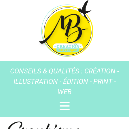
CONSEILS & QUALITÉS : CRÉATION -
ILLUSTRATION - ÉDITION - PRINT -
WEB