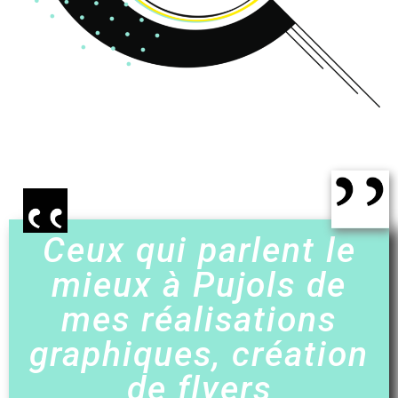
Ceux qui parlent le
mieux à Pujols de
mes réalisations
graphiques, création
de flyers