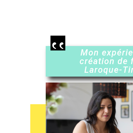
Mon expéri
création de 
Laroque-T