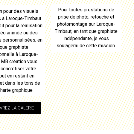
Pour toutes prestations de
n pour des visuels
prise de photo, retouche et
s à
Laroque-Timbaut
photomontage sur
Laroque-
it pour la réalisation
Timbaut
, en tant que graphiste
déo animée ou des
indépendante, je vous
ns personnalisées, en
soulagerai de cette mission.
 que graphiste
onnelle à
Laroque-
, MB création vous
 concrétiser votre
tout en restant en
et dans les tons de
charte graphique.
REZ LA GALERIE