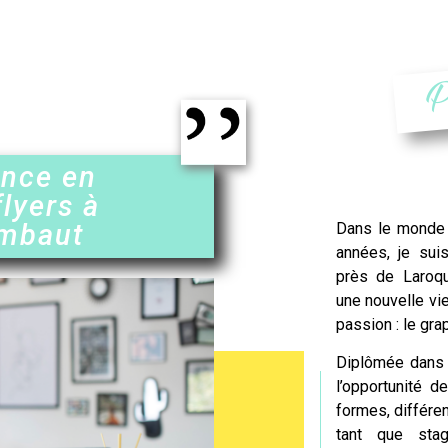
P
ence en
flyers à
imbaut
Dans le monde 
années, je suis
près de
Laroq
une nouvelle vie
passion : le gra
Diplômée dans l
l’opportunité d
formes, différe
tant que stag