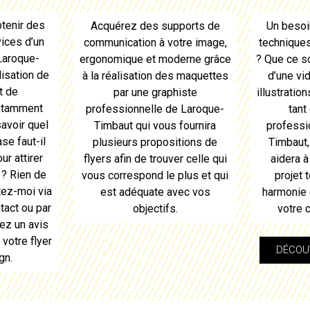
tenir des
Acquérez des supports de
Un besoi
ices d’un
communication à votre image,
technique
Laroque-
ergonomique et moderne grâce
? Que ce so
lisation de
à la réalisation des maquettes
d’une vi
t de
par une graphiste
illustratio
otamment
professionnelle de
Laroque-
tant
savoir quel
Timbaut
qui vous fournira
professi
ase faut-il
plusieurs propositions de
Timbaut
ur attirer
flyers
afin de trouver celle qui
aidera à
 ? Rien de
vous correspond le plus et qui
projet 
tez-moi via
est adéquate avec vos
harmonie 
tact ou par
objectifs.
votre 
ez un avis
r
votre flyer
DÉCOUV
gn.