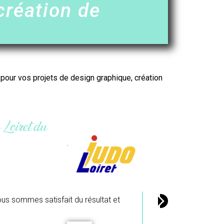
création de
r pour vos projets de design graphique,
création
érante), L’atelier du colibri.
33 Gironde
coup pour ton travail.