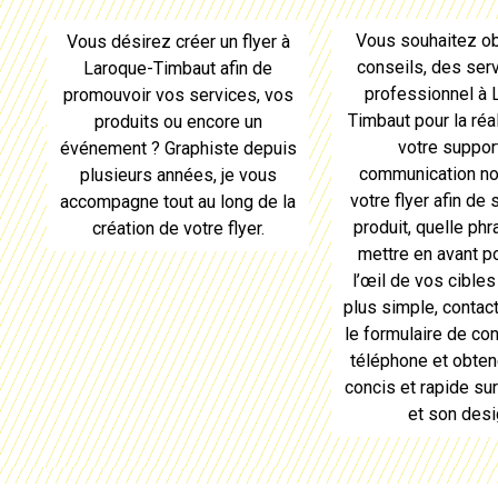
Vous souhaitez ob
Vous désirez
créer un flyer à
conseils, des serv
Laroque-Timbaut
afin de
professionnel à
promouvoir vos services, vos
Timbaut
pour la réa
produits ou encore un
votre suppor
événement ? Graphiste depuis
communication n
plusieurs années, je vous
votre
flyer
afin de 
accompagne tout au long de
la
produit, quelle phr
création de votre flyer
.
mettre en avant po
l’œil de vos cibles
plus simple, contac
le formulaire de con
téléphone et obten
concis et rapide su
et son desi