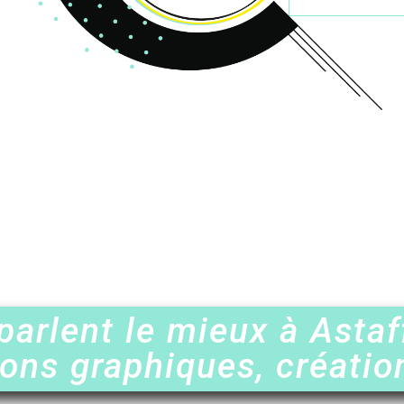
parlent le mieux à Asta
ions graphiques, créatio