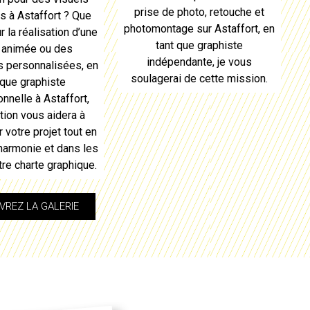
prise de photo, retouche et
es à
Astaffort
? Que
photomontage sur
Astaffort
, en
r la réalisation d’une
tant que graphiste
 animée ou des
indépendante, je vous
ns personnalisées, en
soulagerai de cette mission.
 que graphiste
onnelle à
Astaffort
,
ion vous aidera à
 votre projet tout en
 harmonie et dans les
tre charte graphique.
REZ LA GALERIE