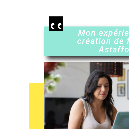
Mon expéri
création de 
Astaffo