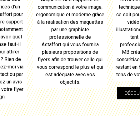
ices d’un
communication à votre image,
techniqu
affort
pour
ergonomique et moderne grâce
ce soit pou
tre support
à la réalisation des maquettes
vidéo
 notamment
par une graphiste
illustratio
savoir quel
professionnelle de
tant
ase faut-il
Astaffort
qui vous fournira
professi
ur attirer
plusieurs propositions de
MB créat
 ? Rien de
flyers
afin de trouver celle qui
concrétiser
tez-moi via
vous correspond le plus et qui
restant en
tact ou par
est adéquate avec vos
tons de vo
ez un avis
objectifs.
r
votre flyer
DÉCOUV
gn.