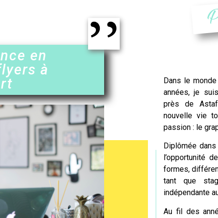
P
ence en
flyers à
rt
Dans le monde 
années, je suis
près de
Astaf
nouvelle vie t
passion : le gra
Diplômée dans l
l’opportunité d
formes, différe
tant que stag
indépendante auj
Au fil des anné