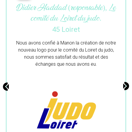
Maëlle (gérante), L’atelier du
colibri.
33 Gironde
Merci beaucoup pour ton travail.