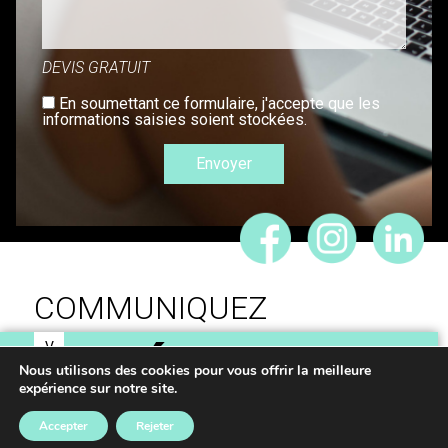
DEVIS GRATUIT
En soumettant ce formulaire, j'accepte que les
informations saisies soient stockées.
COMMUNIQUEZ
V
IDÉES,
O
Nous utilisons des cookies pour vous offrir la meilleure
expérience sur notre site.
S
RÉALISONS VOS
Accepter
Rejeter