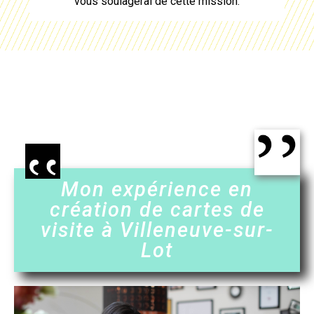
vous soulagerai de cette mission.
Mon expérience en
création de cartes de
visite à Villeneuve-sur-
Lot