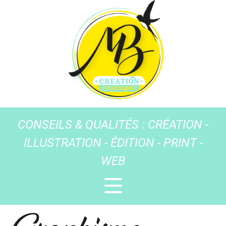
CONSEILS & QUALITÉS : CRÉATION -
ILLUSTRATION - ÉDITION - PRINT -
WEB