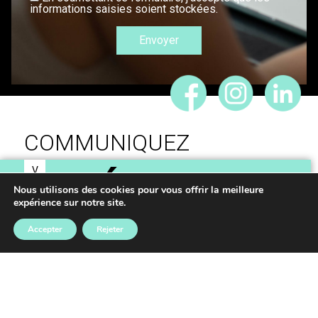
informations saisies soient stockées.
COMMUNIQUEZ
V
IDÉES,
O
Nous utilisons des cookies pour vous offrir la meilleure
S
expérience sur notre site.
RÉALISONS VOS
Accepter
Rejeter
PROJETS