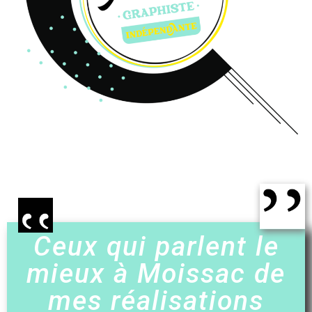
Ceux qui parlent le
mieux à Moissac de
mes réalisations