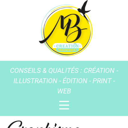
CONSEILS & QUALITÉS : CRÉATION -
ILLUSTRATION - ÉDITION - PRINT -
WEB