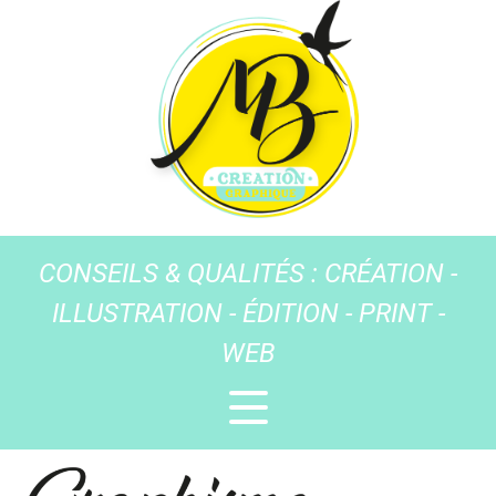
CONSEILS & QUALITÉS : CRÉATION -
ILLUSTRATION - ÉDITION - PRINT -
WEB