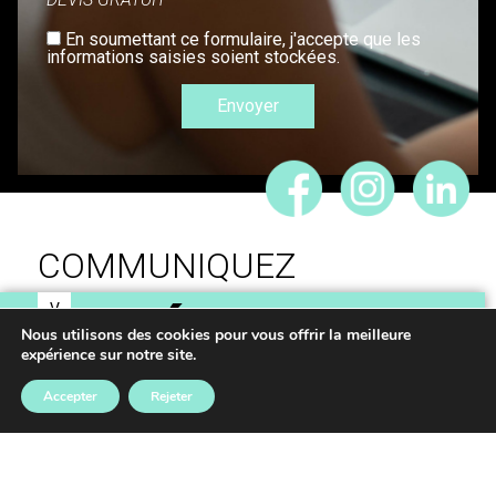
En soumettant ce formulaire, j'accepte que les
informations saisies soient stockées.
COMMUNIQUEZ
V
IDÉES,
O
Nous utilisons des cookies pour vous offrir la meilleure
expérience sur notre site.
S
RÉALISONS VOS
Accepter
Rejeter
PROJETS