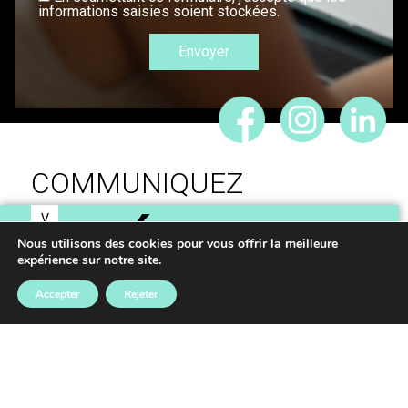
informations saisies soient stockées.
COMMUNIQUEZ
V
IDÉES,
O
Nous utilisons des cookies pour vous offrir la meilleure
S
expérience sur notre site.
RÉALISONS VOS
Accepter
Rejeter
PROJETS