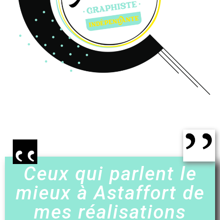
Ceux qui parlent le
mieux à Astaffort de
mes réalisations