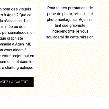
Pour toutes prestations de
n pour des visuels
prise de photo, retouche et
es à
Agen
? Que ce
photomontage sur
Agen
, en
la réalisation d’une
tant que graphiste
 animée ou des
indépendante, je vous
ns personnalisées, en
soulagerai de cette mission.
 que graphiste
onnelle à
Agen
, MB
on vous aidera à
 votre projet tout en
 harmonie et dans les
tre charte graphique.
REZ LA GALERIE