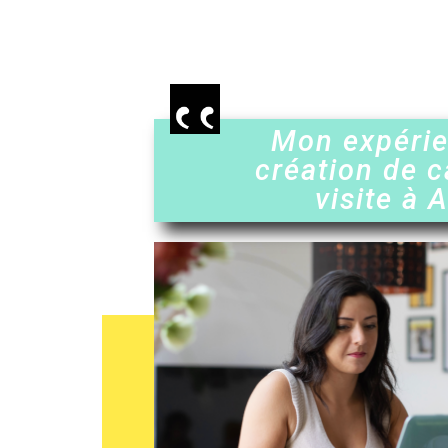
Mon expéri
création de c
visite à 