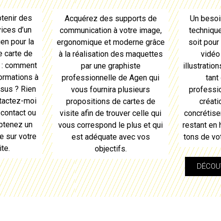
tenir des
Acquérez des supports de
Un besoi
ices d’un
communication à votre image,
techniqu
en
pour
la
ergonomique et moderne grâce
soit pour 
e carte de
à la réalisation des maquettes
vidéo
r : comment
par une graphiste
illustratio
formations à
professionnelle de
Agen
qui
tant
ssus ? Rien
vous fournira plusieurs
professi
ntactez-moi
propositions de
cartes de
créati
 contact ou
visite
afin de trouver celle qui
concrétiser
obtenez un
vous correspond le plus et qui
restant en
e sur votre
est adéquate avec vos
tons de vo
ite
.
objectifs.
DÉCOUV