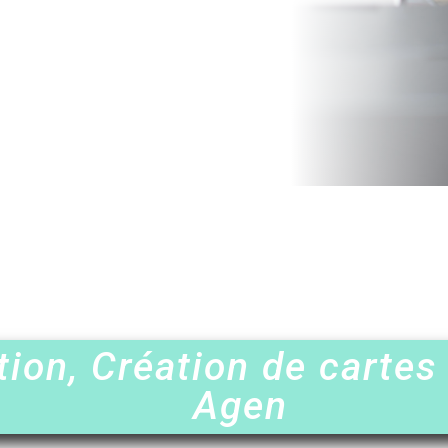
ion, Création de cartes 
Agen