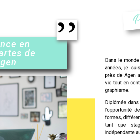
P
ence en
artes de
Agen
Dans le monde 
années, je suis
près de
Agen
a
vie tout en cont
graphisme.
Diplômée dans l
l’opportunité d
formes, différe
tant que stag
indépendante auj