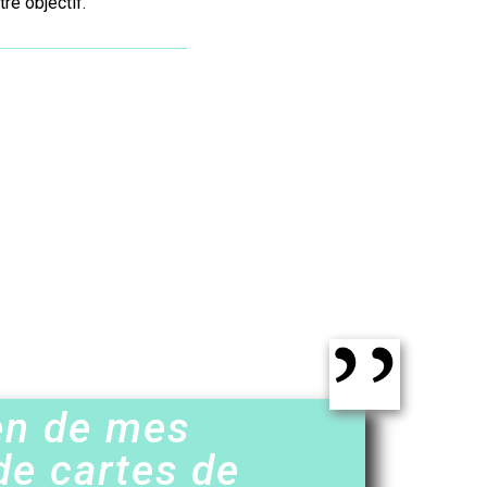
re objectif.
en de mes
de cartes de