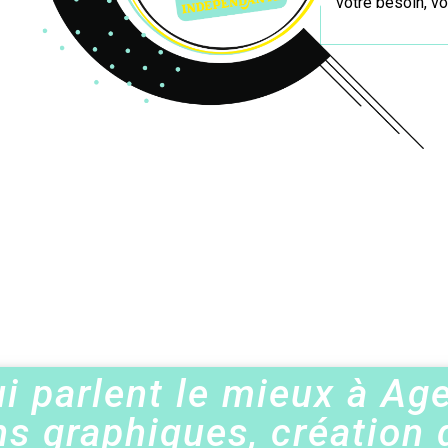
votre besoin, vot
i parlent le mieux à Ag
ns graphiques, création 