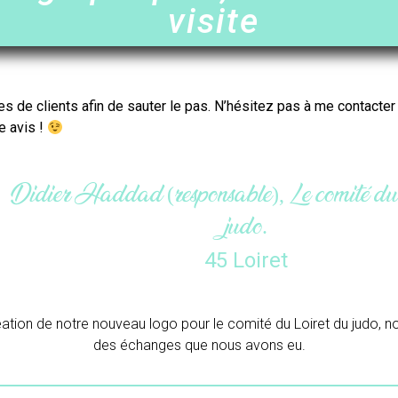
visite
es de clients afin de sauter le pas. N’hésitez pas à me contacte
e avis !
Maëlle (gérante), L’atelier du colibr
33 Gironde
Merci beaucoup pour ton travail.